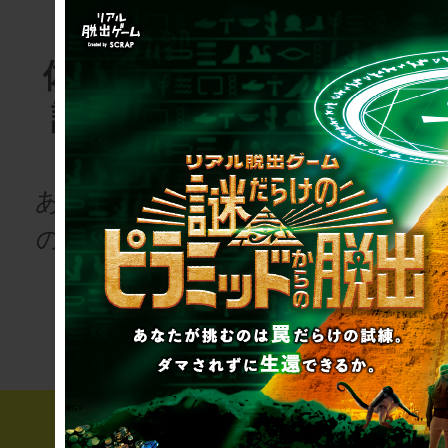
体験する物
リアル脱
語project
ゲーム
for schoo
あなたも、物語
の登場人物にな
次の授業は“謎
りませんか
き”!?