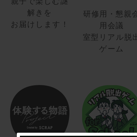
親子で楽しむ謎
解きを
研修用・懇親
お届けします！
用会議
室型リアル脱
ゲーム