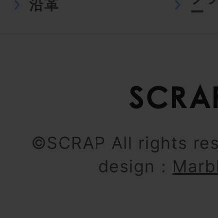
沿革
ー
©SCRAP All rights re
design：
Marb