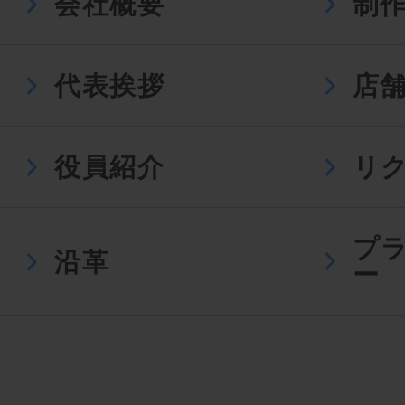
会社概要
制
代表挨拶
店
役員紹介
リ
プ
沿革
ー