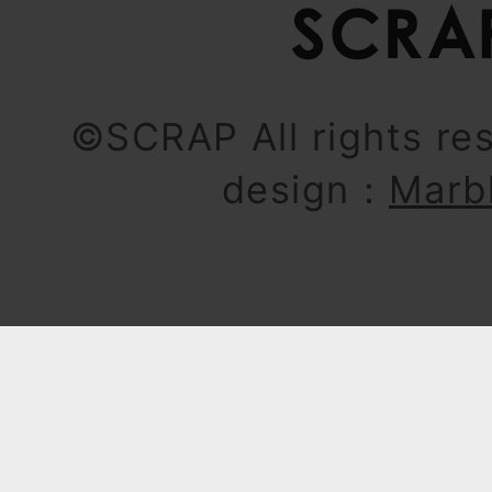
©SCRAP All rights re
design：
Marb