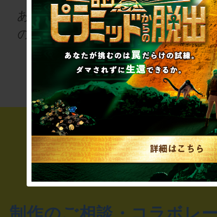
あなたも、物語
の登場人物にな
次の授業は“謎
りませんか
き”!?
制作のご相談・コラボレ