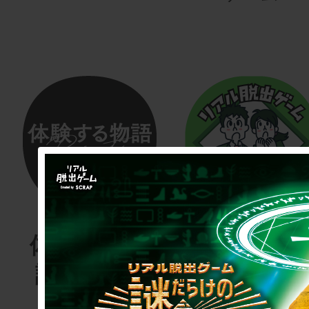
体験する物
リアル脱
語project
ゲーム
for schoo