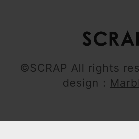
©SCRAP All rights re
design：
Marb