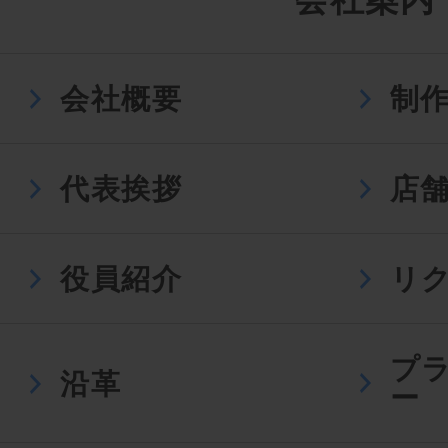
会社概要
制
代表挨拶
店
役員紹介
リ
プ
沿革
ー