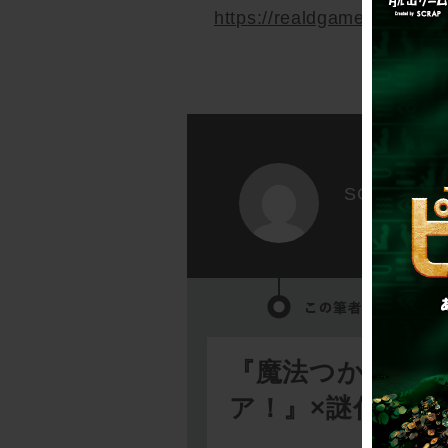
https://realdgame.jp/news/
SCRAP
『魔法つかいプ
ア！』×謎付きク