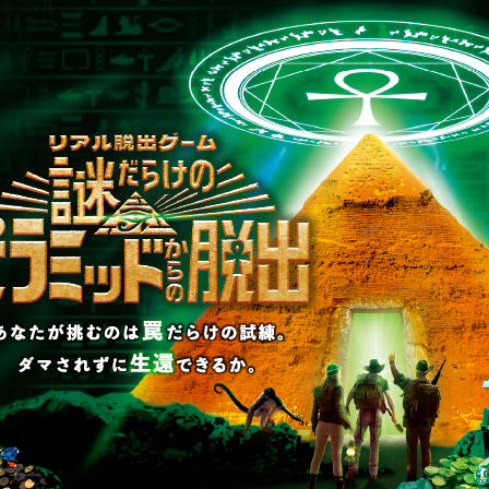
2022/03/the-best.html
リキュ
【2026年7月】告知解
リ…
禁された新作一…