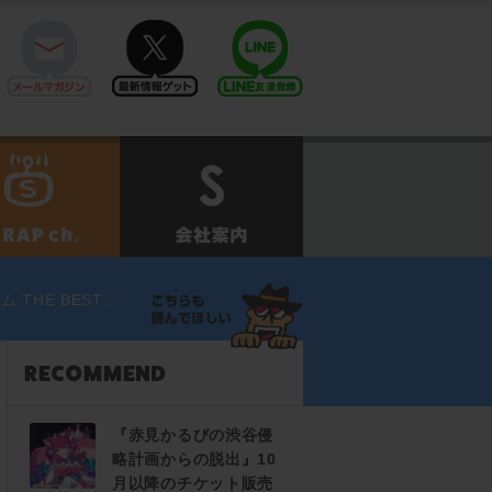
mail
twitter
Line@
せ
SCRAPch.
会社案内
THE BEST」
『赤見かるびの渋谷侵
略計画からの脱出』10
月以降のチケット販売