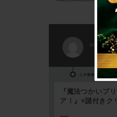
SCRAP
『魔法つかいプ
ア！』×謎付きク