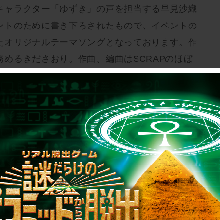
キャラクター「ゆずき」の声を担当する早見沙織
ントのために書き下ろされたもので、イベントの
たオリジナルテーマソングとなっております。作
めるきださおり。作曲、編曲はSCRAPのほぼ
藤忠之が担当いたしました。
やApple Musicなどのストリーミングサービスでお
ント参加後は思い出を振り返る1曲として、ぜひ
トより
ureyuki/