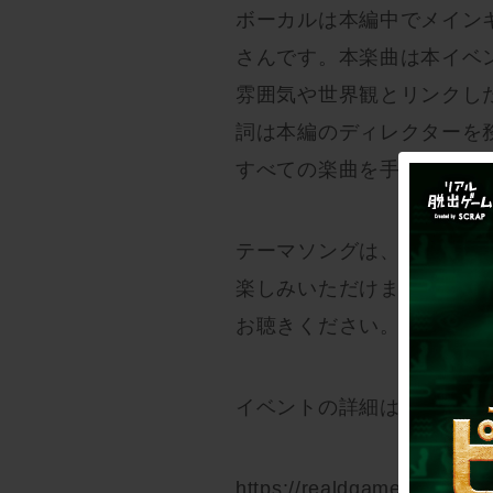
ボーカルは本編中でメイン
さんです。本楽曲は本イベ
雰囲気や世界観とリンクし
詞は本編のディレクターを務
すべての楽曲を手がける伊
テーマソングは、Spotify
楽しみいただけます。イベ
お聴きください。
イベントの詳細は特設サイ
https://realdgame.jp/s/was