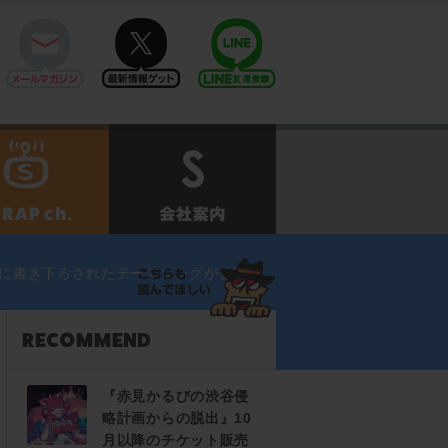
mail
twitter
Line@
せ
SCRAPch.
会社案内
めに書き下ろされたテーマソングが公開！
『赤見かるびの渋谷侵
略計画からの脱出』10
月以降のチケット販売