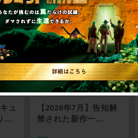
リキュ
【2026年7月】告知解
リ…
禁された新作一…