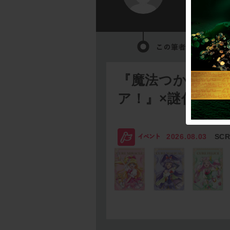
『魔法つかいプ
ア！』×謎付きク
2026.08.03
SC