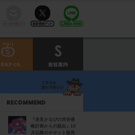
mail
twitter
Line@
せ
SCRAPch.
会社案内
『赤見かるびの渋谷侵
略計画からの脱出』10
月以降のチケット販売