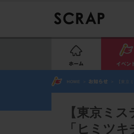
ホーム
HOME
>
>
【東京ミ
【東京ミス
「ヒミツキ