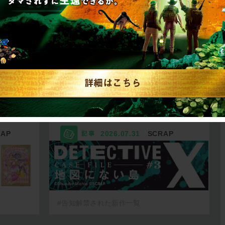
リキュ
【2026年7月】告知解
リ…
禁された新作一…
RAP
2026.07.31
SCRAP
#告知解禁された新作一覧