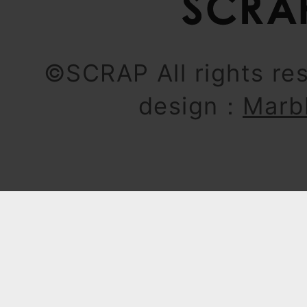
©SCRAP All rights re
design：
Marb