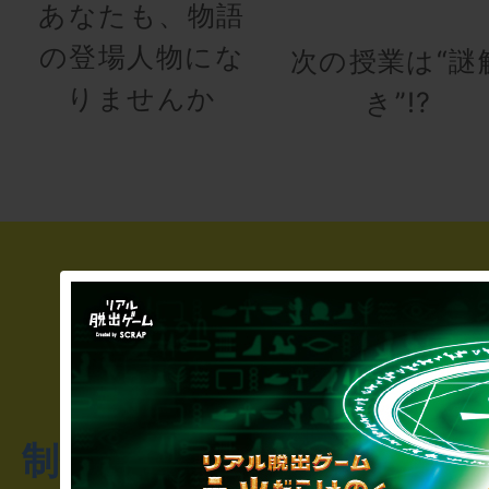
あなたも、物語
の登場人物にな
次の授業は“謎
りませんか
き”!?
制作のご相談・コラボレ