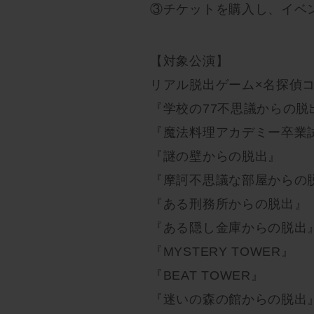
③チケットを購入し、イベ
【対象公演】
リアル脱出ゲーム×名探偵コ
『学校の77不思議からの脱
『魔法料理アカデミー卒業
『謎の壁からの脱出』
『摩訶不思議な部屋からの
『ある刑務所からの脱出』
『ある隠し金庫からの脱出
『MYSTERY TOWER』
『BEAT TOWER』
『迷いの森の館からの脱出