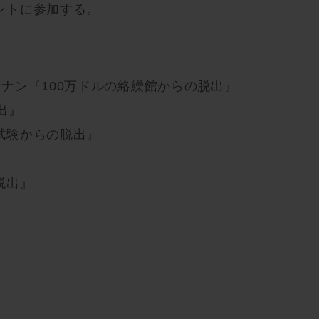
ントに参加する。
ナン『100万ドルの絡繰館からの脱出』
出』
試験からの脱出』
脱出』
』
』