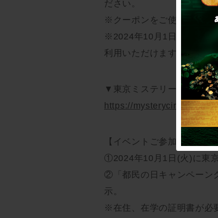
ださい。
※クーポンをご使用いただける
※2024年10月1日(火)
利用いただけます。
▼東京ミステリーサーカス
https://mysterycircus.jp/ap
【イベントご参加の流れ】
①2024年10月1日(火)
②「都民の日キャンペーン
示。
※在住、在学の証明書が必