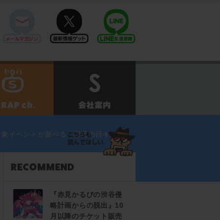
mail
twitter
Line@
せ
SCRAPch.
会社案内
対象イベントが遊べる「都民の日キャンペ
『赤見かるびの渋谷侵
略計画からの脱出』10
月以降のチケット販売