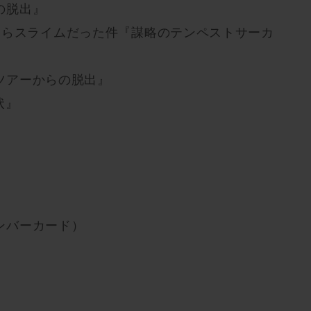
の脱出』
たらスライムだった件『謀略のテンペストサーカ
ツアーからの脱出』
状』
』
ンバーカード）