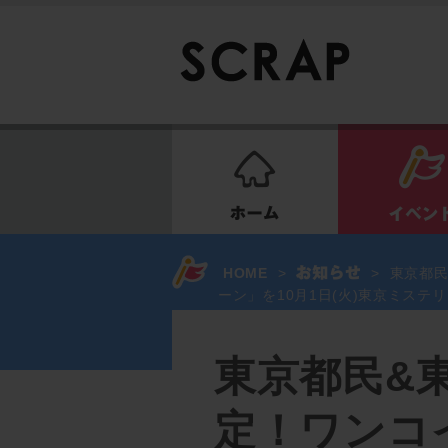
ホーム
HOME
>
>
東京都
ーン」を10月1日(火)東京ミステ
東京都民&
定！ワンコ