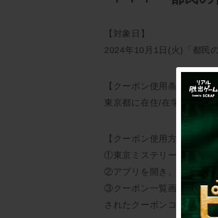
【対象日】
2024年10月1日(火)「都民
【クーポン使用条件】
東京都に在住/在学の方
【クーポン使用方法】
①東京ミステリーサーカス
②アプリを開き、画面右下
③クーポン一覧画面より「
されたクーポンコード及び