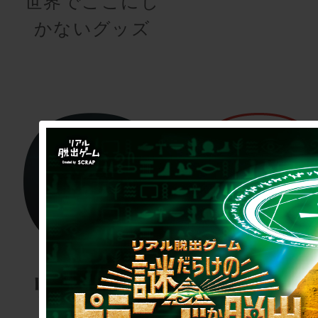
世界でここにし
かないグッズ
リアル潜入
謎検
ゲーム
謎解き能