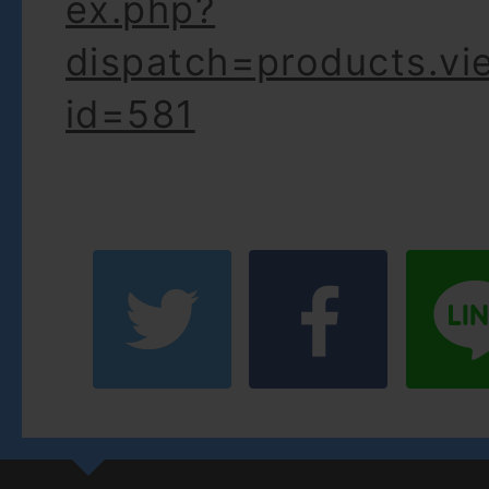
ex.php?
dispatch=products.vi
id=581