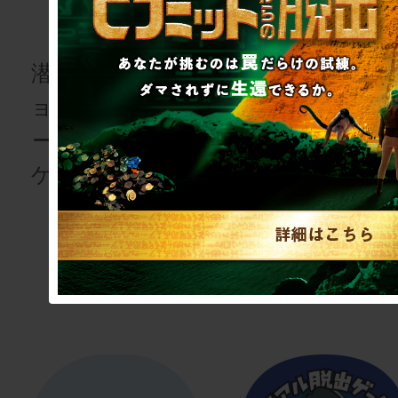
検定
潜入してミッシ
ョンをコンプリ
あなたの謎解
ートする体験型
力を客観的に
ゲーム・イベン
るための検定
ト