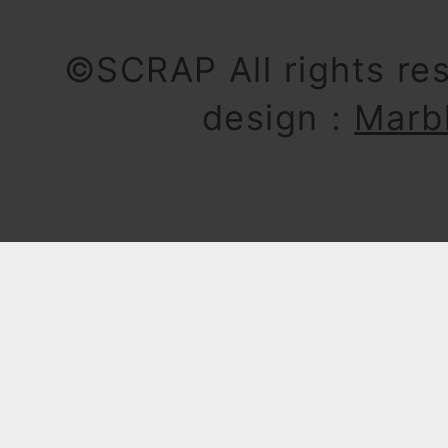
©SCRAP All rights re
design：
Marb