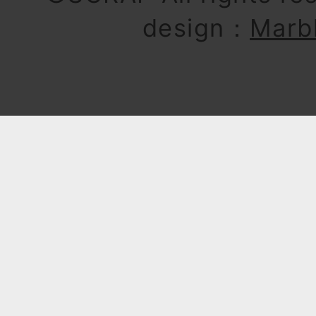
design：
Marb