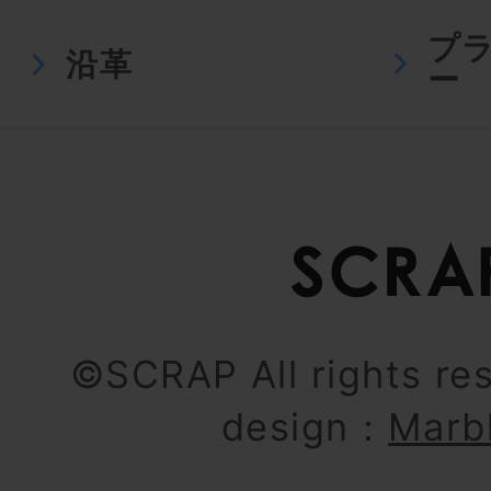
プ
沿革
ー
©SCRAP All rights re
design：
Marb