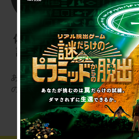
体験する物
リアル脱
語project
ゲーム
for schoo
あなたも、物語
の登場人物にな
次の授業は“謎
りませんか
き”!?