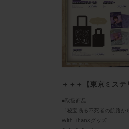
＋＋＋【東京ミステ
■取扱商品
『秘宝眠る不死者の航路か
With ThanXグッズ