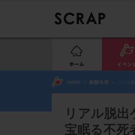
ホーム
HOME
>
>
リアル脱
リアル脱出ゲ
宝眠る不死