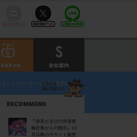
mail
twitter
Line@
せ
SCRAPch.
会社案内
東京ミステリーサーカスでの販売決定!!
『赤見かるびの渋谷侵
略計画からの脱出』10
月以降のチケット販売