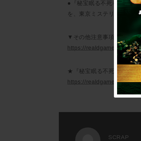
●『秘宝眠る不死者の航路
を、東京ミステリーサーカ
▼その他注意事項について
https://realdgame.jp/s/und
★『秘宝眠る不死者の航路
https://realdgame.jp/s/und
SCRAP