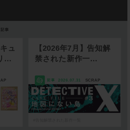
リキュ
【2026年7月】告知解
リ…
禁された新作一…
RAP
2026.07.31
SCRAP
#告知解禁された新作一覧