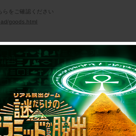
ちらをご確認ください
ead/goods.html
5年12月14日(日)
Pに設置されているオーダーシートをお1人様1枚ご記入
ださい。
きお1人様1枚までの配布となります。
からの脱出』のチケットをお持ちでない方でもお