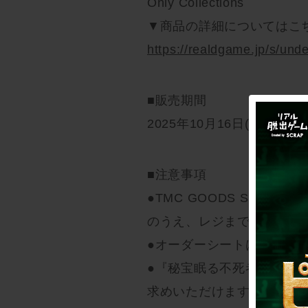
Only Collections
▼商品の詳細についてはこ
https://realdgame.jp/s/und
■販売期間
2025年10月16日(木)～202
■注意事項
●TMC GOODS SHO
のうえ、レジまでお持ちく
●オーダーシートは1日につ
●『秘宝眠る不死者の航路
求めいただけます。