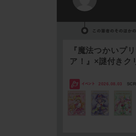
『魔法つかいプ
ア！』×謎付きク
2026.08.03
SC