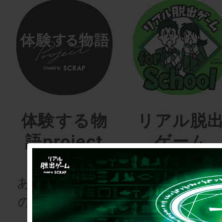
体験する物
リアル脱
語project
ゲーム
for schoo
あなたも、物語
の登場人物にな
次の授業は“謎
りませんか