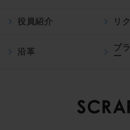
役員紹介
リ
プ
沿革
ー