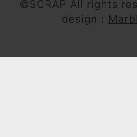
©SCRAP All rights re
design：
Marb