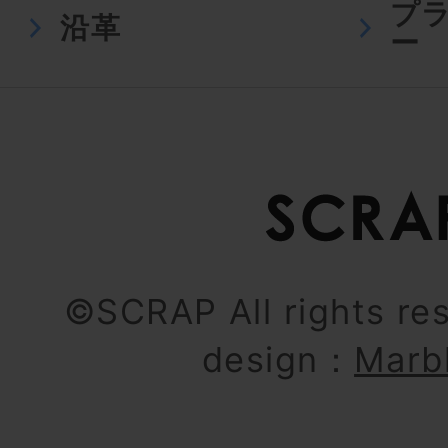
プ
沿革
ー
©SCRAP All rights re
design：
Marb