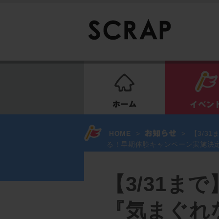
ホーム
HOME
>
>
【3/3
る！早期体験キャンペーン実施決
【3/31ま
『気まぐれ