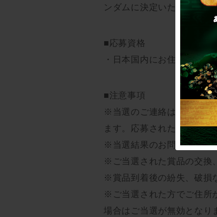
ンダムに決定いたします。
■応募資格
・日本国内にお住まいの方
■注意事項
※当選のご連絡は「@scrap
ます。応募された方はメー
※当選結果のお問い合わせ
※ご当選された賞品の交換
※賞品到着後の紛失、破損
※ご当選された方でご住所
場合はご当選が無効となり