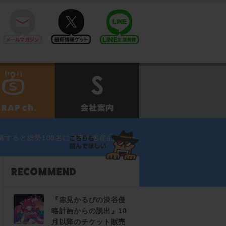
mail
twitter
Line@
せ
SCRAPch.
会社案内
募すると総勢100名に世界の名産品が当た
『赤見かるびの渋谷侵
略計画からの脱出』10
月以降のチケット販売