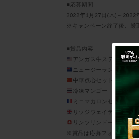
■応募期間
2022年1月27日(木)～2022
※キャンペーン終了後、厳
■賞品内容
アンガス牛ステーキ食べ比
ニュージーランドチーズ
中華点心セット 5名様
冷凍マンゴー 10名様
ミニマカロンセット 10
リッジウェイティーバッグ
リンツリンドール ミルク
※賞品は応募フォームにてご