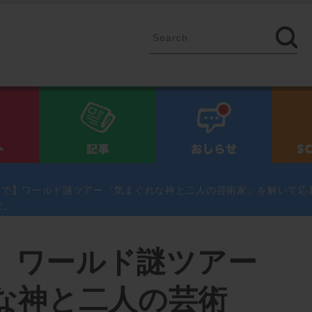
イベント
記事
お知ら
1まで】ワールド謎ツアー『気まぐれな神と二人の芸術家』を解いて応
定。
で】ワールド謎ツアー
な神と二人の芸術