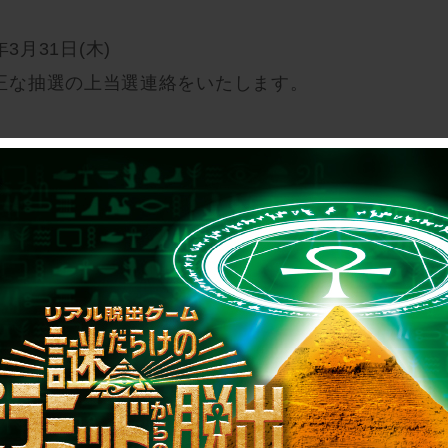
年3月31日(木)
正な抽選の上当選連絡をいたします。
べセット 2名様
セット 3名様
名様
セット1箱 20名様
チョコレート 50名様
希望のものをチェックいただき、SCRAPがラ