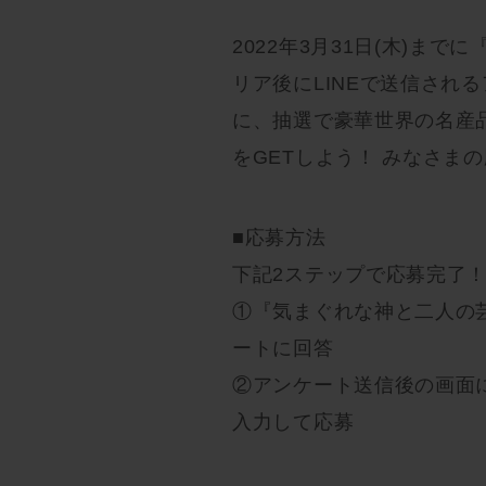
2022年3月31日(木)ま
リア後にLINEで送信され
に、抽選で豪華世界の名産
をGETしよう！ みなさま
■応募方法
下記2ステップで応募完了
①『気まぐれな神と二人の芸
ートに回答
②アンケート送信後の画面
入力して応募