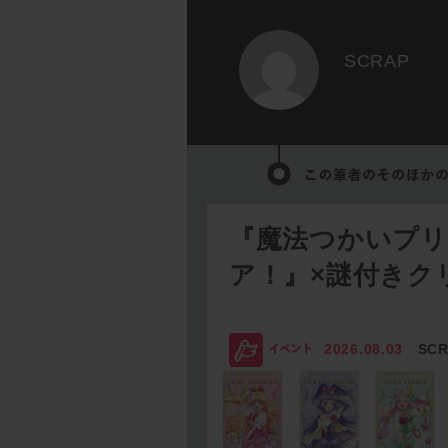
SCRAP
『魔法つかいプ
ア！』×謎付きク
2026.08.03
SC