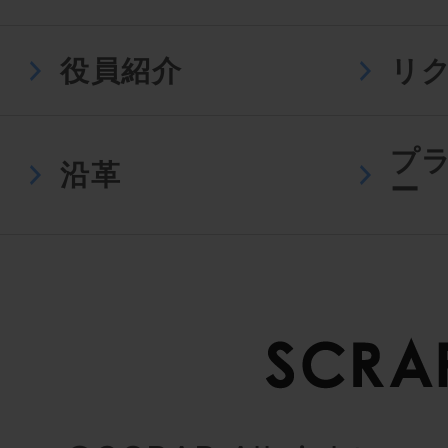
役員紹介
リ
プ
沿革
ー