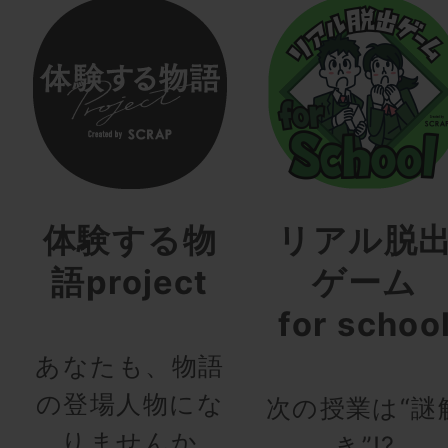
体験する物
リアル脱
語project
ゲーム
for schoo
あなたも、物語
の登場人物にな
次の授業は“謎
りませんか
き”!?