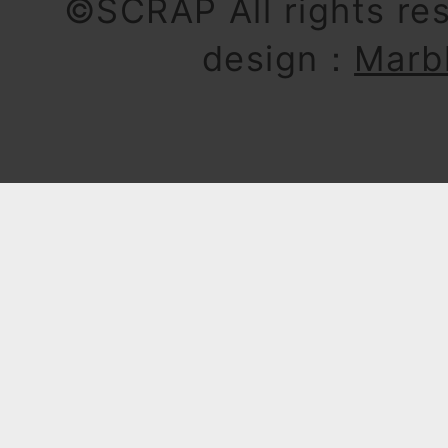
©SCRAP All rights re
design：
Marb