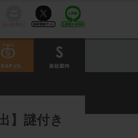
mail
twitter
Line@
せ
SCRAPch.
会社案内
出】謎付き