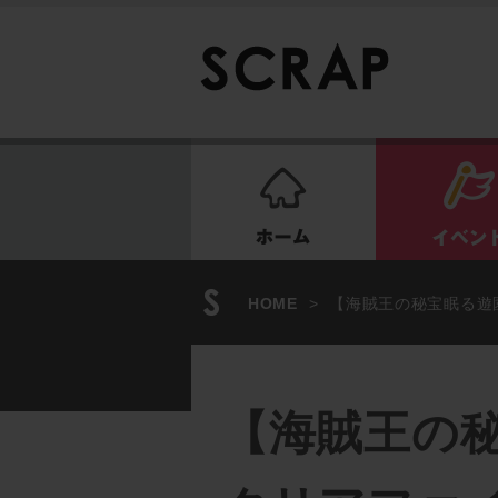
ホーム
HOME
>
【海賊王の秘宝眠る遊
【海賊王の