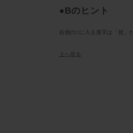
●Bのヒント
右側の□に入る漢字は「貨」
上へ戻る