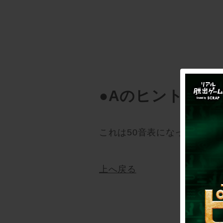
●Aのヒント
これは50音表になっているよ
上へ戻る