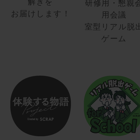
解きを
研修用・懇親
お届けします！
用会議
室型リアル脱
ゲーム