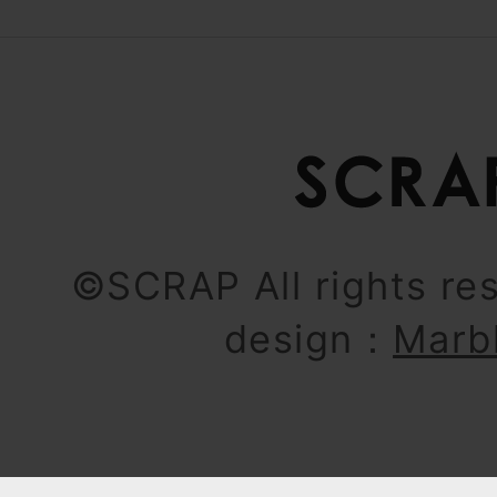
©SCRAP All rights re
design：
Marb