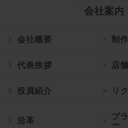
会社案内
会社概要
制
代表挨拶
店
役員紹介
リ
プ
沿革
ー