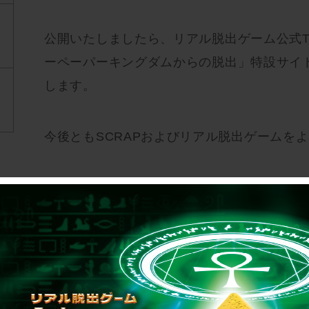
公開いたしましたら、リアル脱出ゲーム公式Twi
ーペーパーキングダムからの脱出」特設サイ
します。
今後ともSCRAPおよびリアル脱出ゲームを
▼「スーパーペーパーキングダムからの脱出
https://realdgame.jp/paper_kingdom/