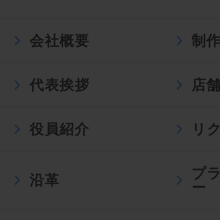
会社概要
制
代表挨拶
店
役員紹介
リ
プ
沿革
ー