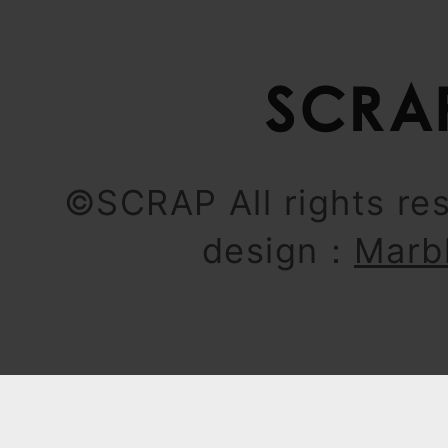
©SCRAP All rights re
design：
Marb