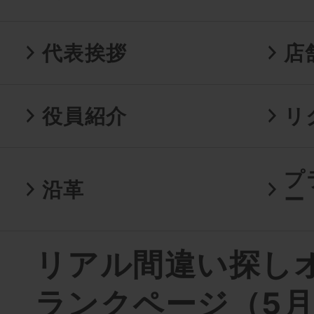
代表挨拶
店
役員紹介
リ
プ
沿革
ー
リアル間違い探し
ランクページ（5月1