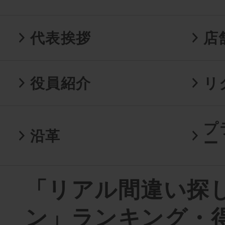
代表挨拶
店
役員紹介
リ
プ
沿革
ー
「リアル間違い探
ン」ランキング・