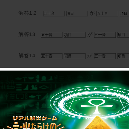
解答1２
が
解答13
が
解答14
が
解答15
が
解答16
が
解答17
が