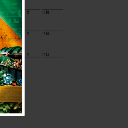
→
→
→
さい