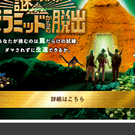
解答18
が
解答19
が
解答20
が
※送信前に必ず入力内容をご確認くだ
送信