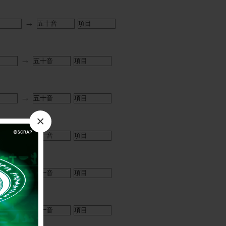
→
→
→
×
→
→
→