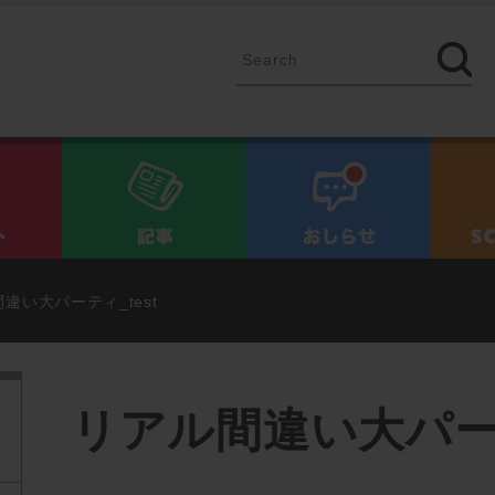
イベント
記事
お知ら
違い大パーティ_test
リアル間違い大パーテ