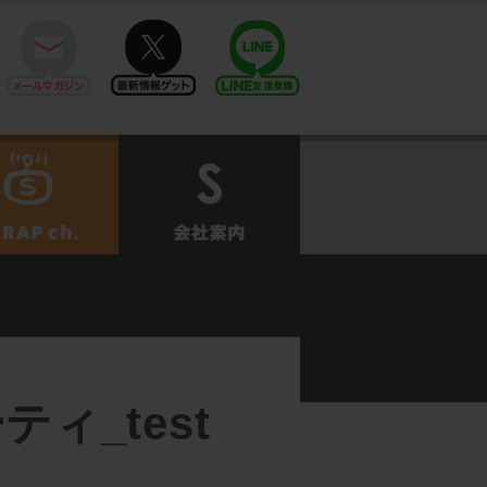
mail
twitter
Line@
せ
SCRAPch.
会社案内
ィ_test