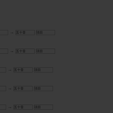
→
→
→
→
→