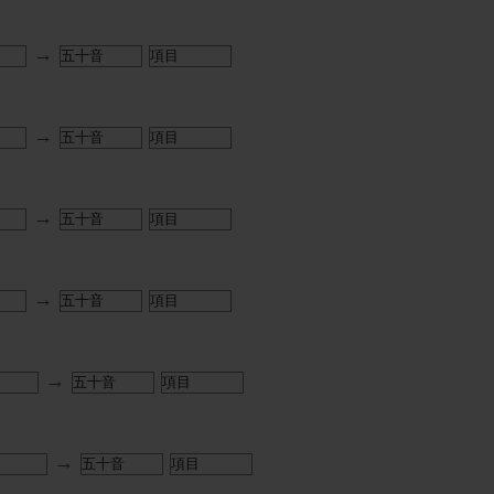
→
→
→
→
→
→