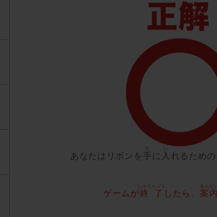
て
い
あなたはリボンを
手
に
入
れるための
しゅうりょう
あんな
ゲームが
終了
したら、
案