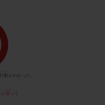
こうどう
行動
がわかった。
い
したが
内
に
従
って