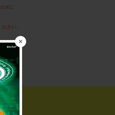
ロボに
ください。
×