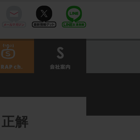
mail
twitter
Line@
せ
SCRAPch.
会社案内
 正解