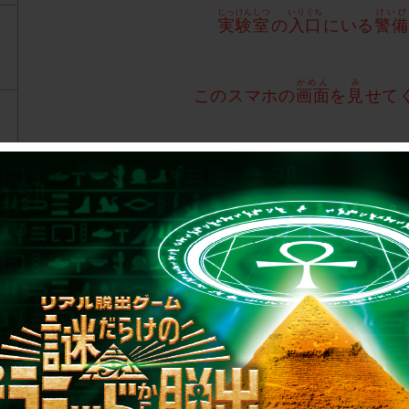
じっけんしつ
いりぐち
けいび
実験室
の
入口
にいる
警備
がめん
み
このスマホの
画面
を
見
せて