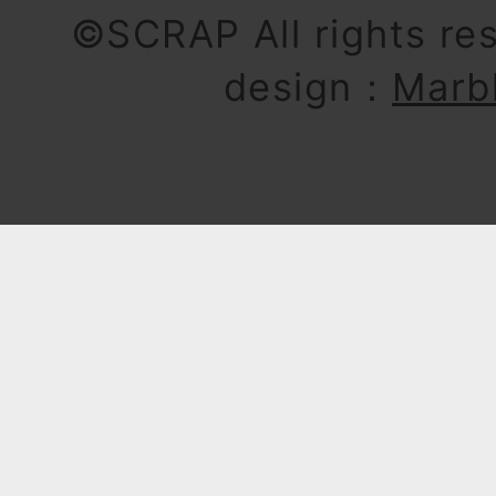
©SCRAP All rights re
design：
Marb