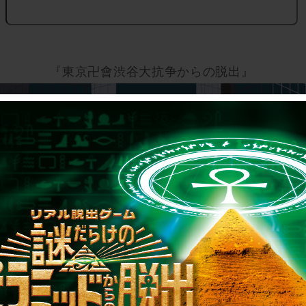
『東京卍會渋谷大抗争からの脱出』