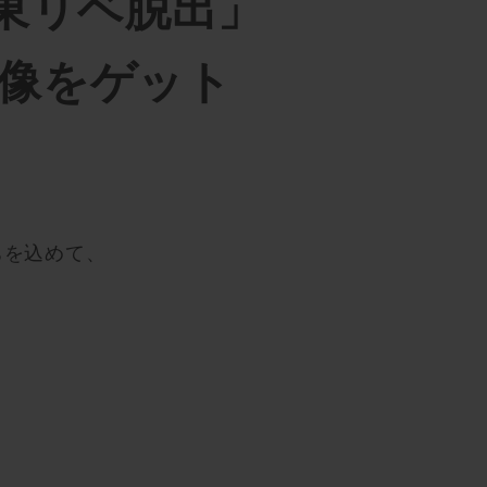
東リベ脱出」
像をゲット
ちを込めて、
！