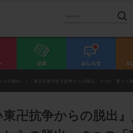
イベント
記事
お知ら
からの脱出』／『東京卍會渋谷大抗争からの脱出』 2つの「東リベ
い東卍抗争からの脱出』