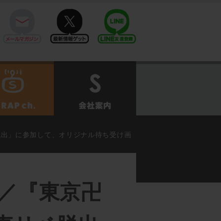
mail
twitter
Line@
せ
SCRAPch.
会社案内
脱出」に参加して、オリジナル待ち受け画
／『東京卍