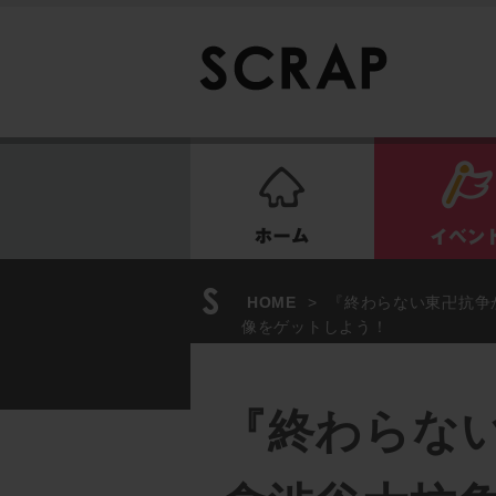
ホーム
HOME
>
『終わらない東卍抗争
像をゲットしよう！
『終わらな