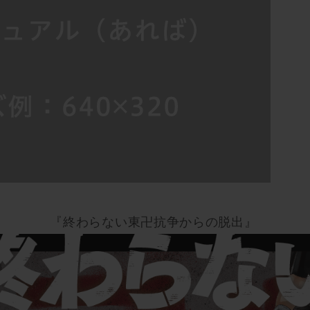
『終わらない東卍抗争からの脱出』