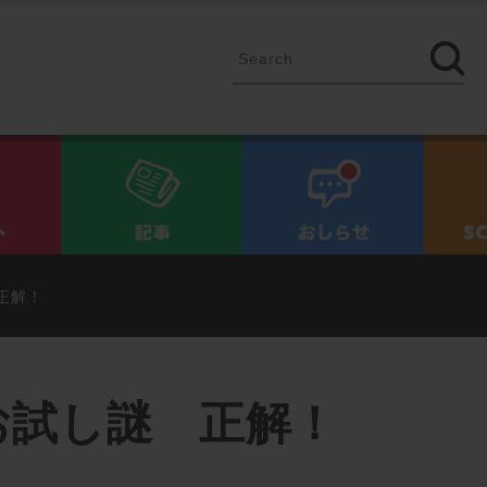
イベント
記事
お知ら
正解！
お試し謎 正解！