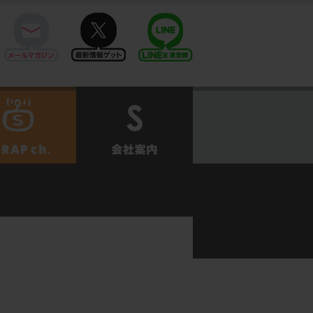
mail
twitter
Line@
せ
SCRAPch.
会社案内