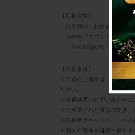
【応募資格】
・日本国内にお住まいの方
・Twitterアカウントを有
・「@realdgame」をフォ
【注意事項】
※当選のご連絡は、ダイレク
ださい。
※当選結果のお問い合わせに
※ご当選された賞品の交換、
※応募者がキャンペーンへ応
※個人や団体を誹謗中傷する