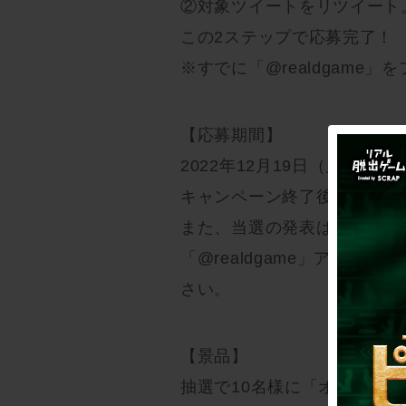
②対象ツイートをリツイート
この2ステップで応募完了！
※すでに「@realdgame
【応募期間】
2022年12月19日（月）〜12
キャンペーン終了後、厳正な抽
また、当選の発表は当選者へ
「@realdgame」アカ
さい。
【景品】
抽選で10名様に「オリジナ