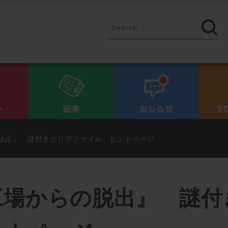
イベント
記事
お知ら
脱出』 謎付きクリアファイル ヒントページ
工場からの脱出』 謎付