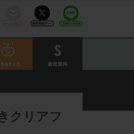
mail
twitter
Line@
せ
SCRAPch.
会社案内
きクリアフ