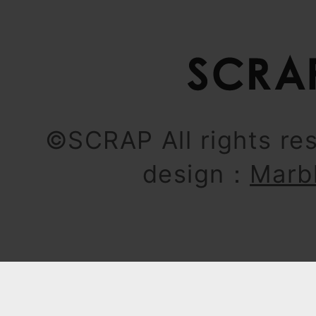
©SCRAP All rights re
design：
Marb