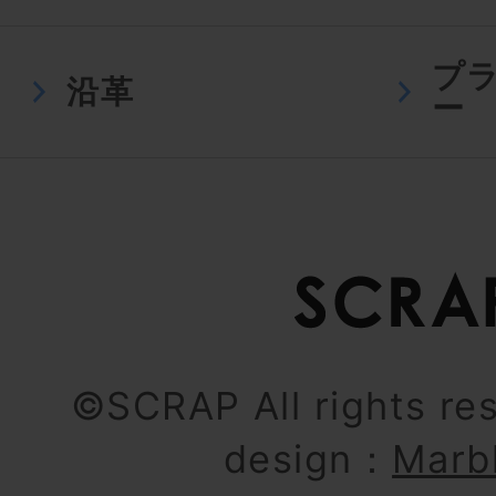
プ
沿革
ー
©SCRAP All rights re
design：
Marb