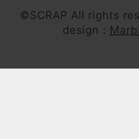
©SCRAP All rights re
design：
Marb