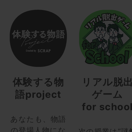
体験する物
リアル脱
語project
ゲーム
for schoo
あなたも、物語
の登場人物にな
次の授業は“謎