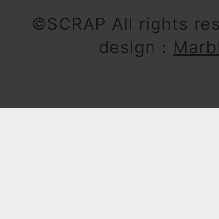
©SCRAP All rights re
design：
Marb