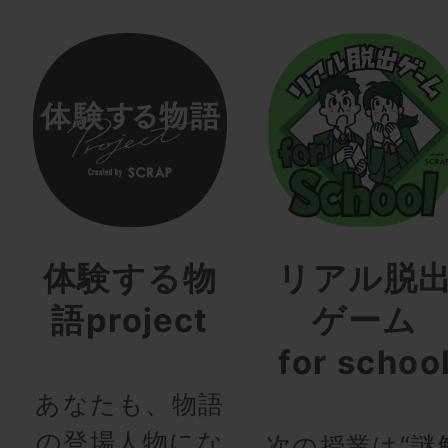
体験する物
リアル脱
語project
ゲーム
for schoo
あなたも、物語
の登場人物にな
次の授業は“謎