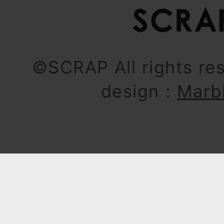
©SCRAP All rights re
design：
Marb