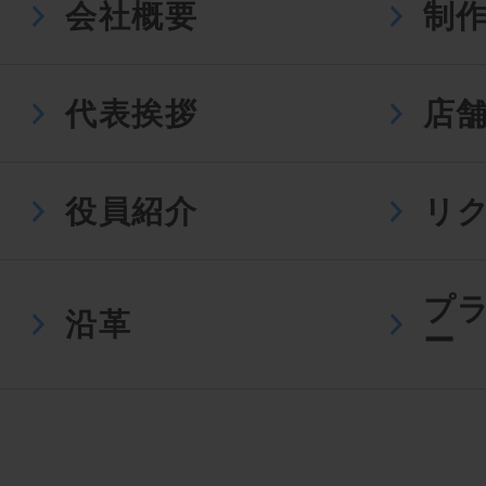
会社概要
制
代表挨拶
店
役員紹介
リ
プ
沿革
ー