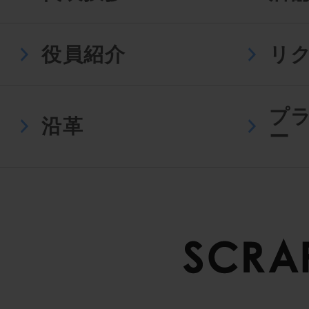
役員紹介
リ
プ
沿革
ー