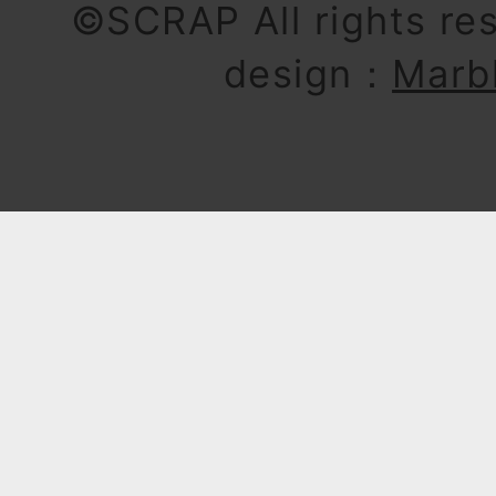
©SCRAP All rights re
design：
Marb