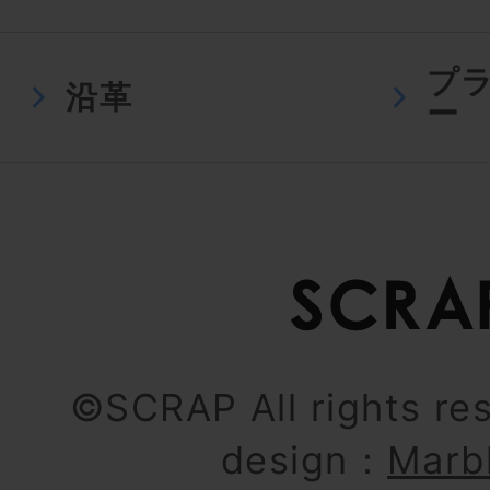
プ
沿革
ー
©SCRAP All rights re
design：
Marb