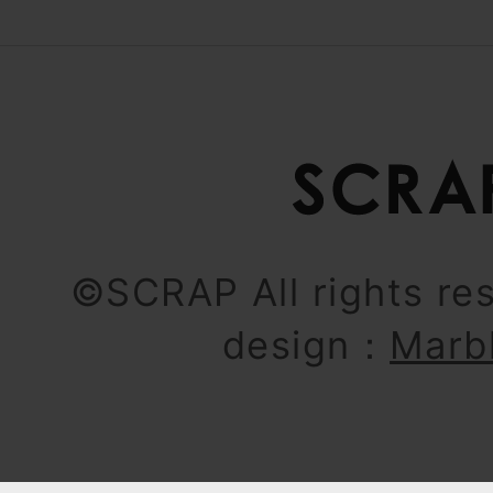
©SCRAP All rights re
design：
Marb