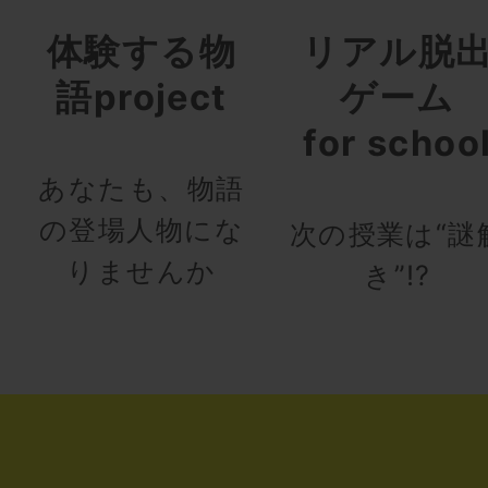
体験する物
リアル脱
語project
ゲーム
for schoo
あなたも、物語
の登場人物にな
次の授業は“謎
りませんか
き”!?