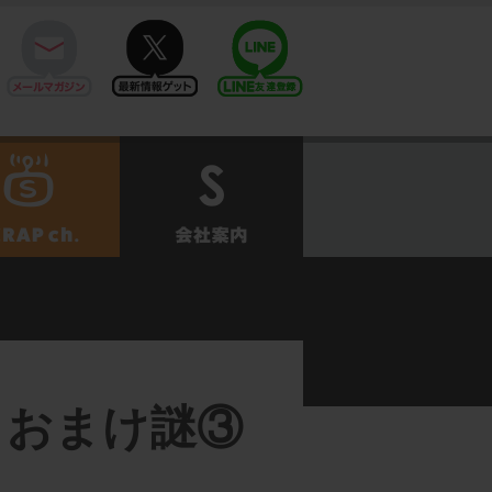
mail
twitter
Line@
せ
SCRAPch.
会社案内
』おまけ謎③