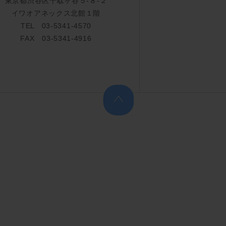
東京都渋谷区千駄ヶ谷５-８-２
イワオアネックス北館１階
TEL 03-5341-4570
FAX 03-5341-4916
上へ