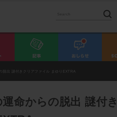
イベント
記事
お知ら
脱出 謎付きクリアファイル まゆりEXTRA
の運命からの脱出 謎付