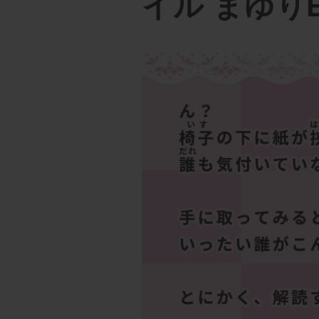
イル まゆりE