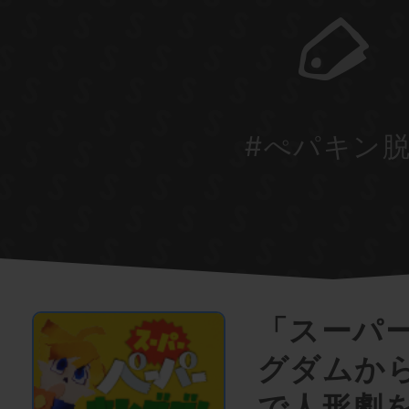
#ぺパキン
「スーパ
グダムか
で人形劇