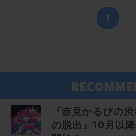
1
『赤見かるびの渋
の脱出』10月以