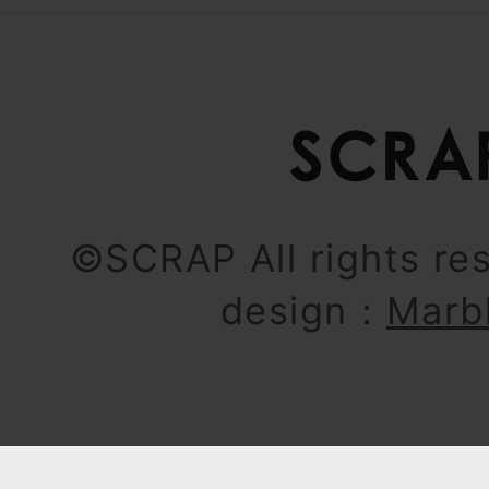
©SCRAP All rights re
design：
Marb