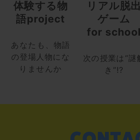
体験する物
リアル脱
語project
ゲーム
for schoo
あなたも、物語
の登場人物にな
次の授業は“謎
りませんか
き”!?