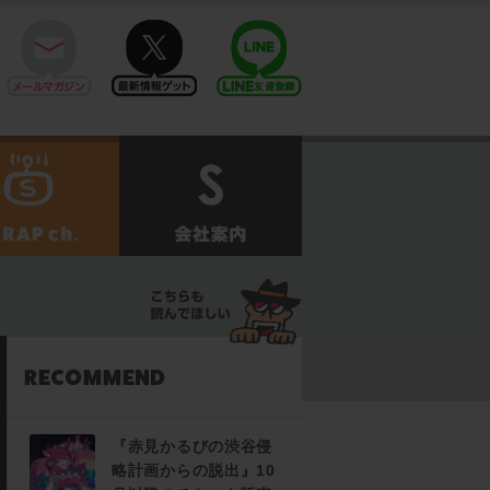
mail
twitter
Line@
せ
SCRAPch.
会社案内
『赤見かるびの渋谷侵
略計画からの脱出』10