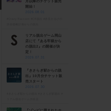
月以降のチケット販売
開始！
2026.08.01
#Crazy Raccoon
#CR脱出
#赤見かるびの
渋谷侵略計画からの脱出
リアル脱出ゲーム岡山
店にて『ある牢獄から
の脱出2』の開催が決
定！
2026.07.31
『きさらぎ駅からの脱
出』10月分チケット販
売スタート
2026.07.30
#きさらぎ駅からの脱出
#きさらぎ駅脱出
#
リアル脱出ゲーム渋谷店
『ゾンビに囲まれたホ