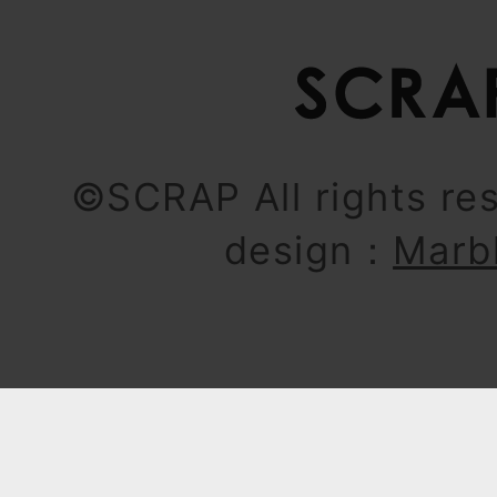
©SCRAP All rights re
design：
Marb