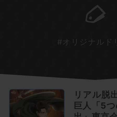
#オリジナルド
リアル脱
巨人「5
出」東京