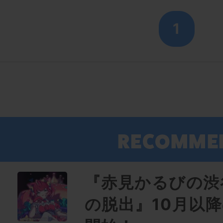
1
『赤見かるびの渋
の脱出』10月以