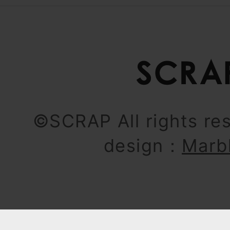
©SCRAP All rights re
design：
Marb