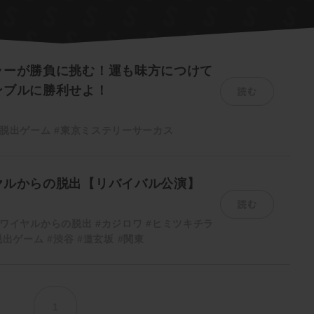
ラーが勝負に挑む！運も味方につけて
読む
ンブルに勝利せよ！
脱出ゲーム
#東京ミステリーサーカス
ヤルからの脱出【リバイバル公演】
読む
ワイヤルからの脱出
#カジロワ
#ヒミツキチラ
脱出ゲーム
#渋谷
#道玄坂
#関東
1