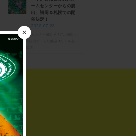
ームセンターからの脱
出』福岡＆札幌での開
催決定！
2026.07.28
×
#ゾンビホームセンター脱出
#リアル脱出ゲ
ーム
#リアル脱出ゲーム札幌店
#リアル脱
出ゲーム福岡店