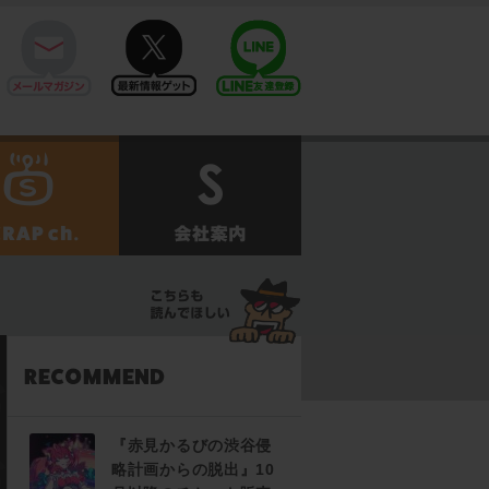
mail
twitter
Line@
せ
SCRAPch.
会社案内
『赤見かるびの渋谷侵
略計画からの脱出』10