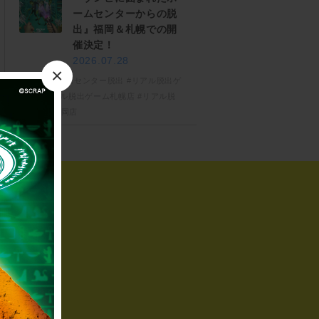
ームセンターからの脱
出』福岡＆札幌での開
催決定！
2026.07.28
×
#ゾンビホームセンター脱出
#リアル脱出ゲ
ーム
#リアル脱出ゲーム札幌店
#リアル脱
出ゲーム福岡店