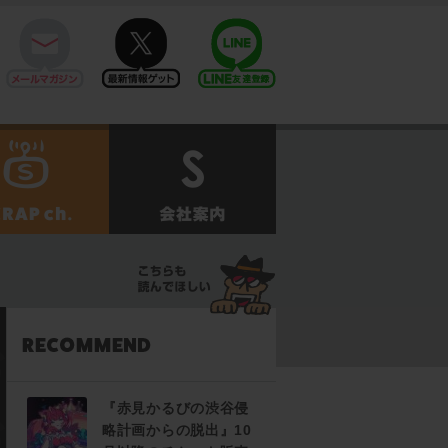
mail
twitter
Line@
せ
SCRAPch.
会社案内
『赤見かるびの渋谷侵
略計画からの脱出』10