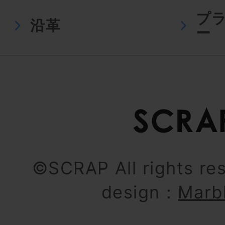
プ
沿革
ー
©SCRAP All rights re
design：
Marb