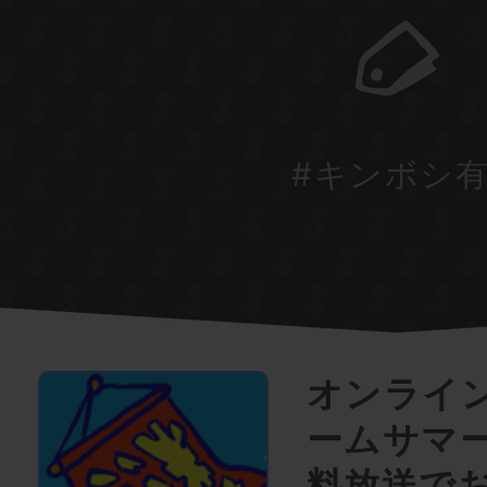
#キンボシ
オンライ
ームサマ
料放送でお