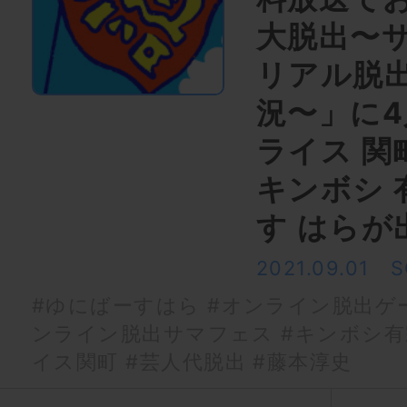
大脱出〜
リアル脱
況〜」に
ライス 関
キンボシ 
す はらが
2021.09.01
S
#ゆにばーすはら
#オンライン脱出ゲ
ンライン脱出サマフェス
#キンボシ有
イス関町
#芸人代脱出
#藤本淳史