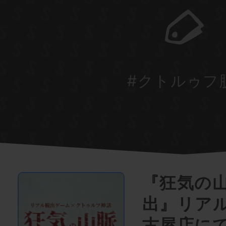
#クトルゥフ
『狂気の
出』リア
古屋店にて