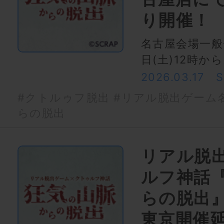
り開催！
名古屋会場一般
日(土)12時か
2026.03.17
#クトルゥフ脱出
#リアル脱出ゲーム
らの脱出
リアル脱
ルフ神話
らの脱出』
東京開催