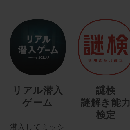
リアル潜入
謎検
ゲーム
謎解き能
検定
潜入してミッシ