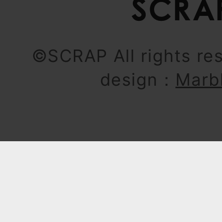
©SCRAP All rights re
design：
Marb