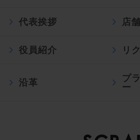
代表挨拶
店
役員紹介
リ
プ
沿革
ー