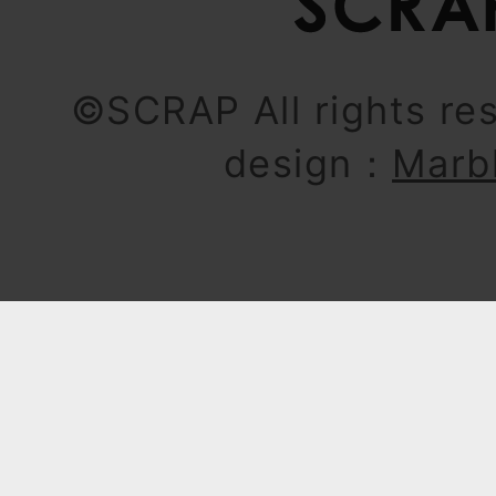
©SCRAP All rights re
design：
Marb