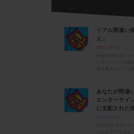
リアル間違い
え」
2021.07.01
#SCARP
#オンラ
ンラインリアル脱
界を救え
#リアル
あなたが間違
エンターテイ
に支配された世
2021.07.01
#SCRAP
#オンラ
ームサマーフェス