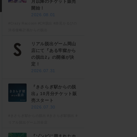
月以降のチケット販売
開始！
2026.08.01
#Crazy Raccoon
#CR脱出
#赤見かるびの
渋谷侵略計画からの脱出
リアル脱出ゲーム岡山
店にて『ある牢獄から
の脱出2』の開催が決
定！
2026.07.31
『きさらぎ駅からの脱
出』10月分チケット販
売スタート
2026.07.30
#きさらぎ駅からの脱出
#きさらぎ駅脱出
#
リアル脱出ゲーム渋谷店
『ゾンビに囲まれたホ