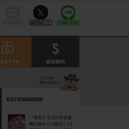
mail
twitter
Line@
せ
SCRAPch.
会社案内
『赤見かるびの渋谷侵
略計画からの脱出』10