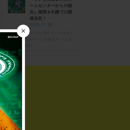
ームセンターからの脱
出』福岡＆札幌での開
催決定！
2026.07.28
×
#ゾンビホームセンター脱出
#リアル脱出ゲ
ーム
#リアル脱出ゲーム札幌店
#リアル脱
出ゲーム福岡店