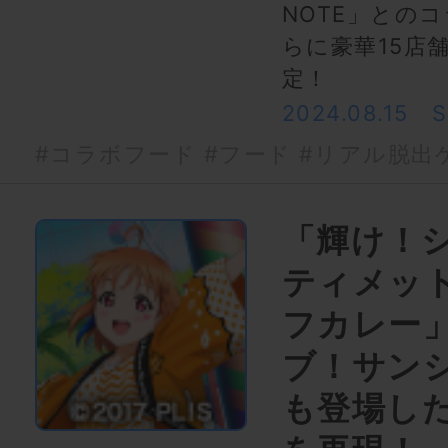
NOTE」との
らに豪華15店
定！
2024.08.15
#コラボフード
#フード
#リアル脱出
「輝け！
ティメッ
フカレー
ブ！サンシ
も登場し