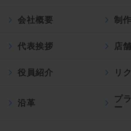
会社概要
制
代表挨拶
店
役員紹介
リ
プ
沿革
ー