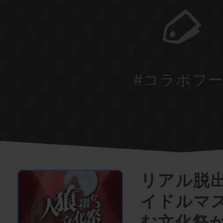
#コラボフ
リアル脱
イドルマ
む文化祭