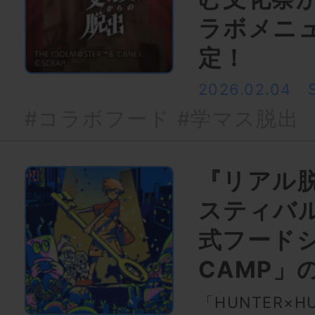
ラボメニ
定！
2026.02.04
#コラボフード
#学マス脱出
『リアル
スティバル
式フードシ
CAMP」
「HUNTER×H