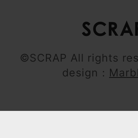
©SCRAP All rights re
design：
Marb